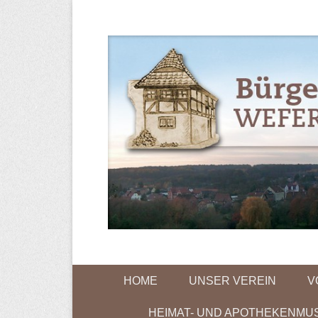
Bürgerverein
Primary Menu
Skip to content
HOME
UNSER VEREIN
V
HEIMAT- UND APOTHEKENMU