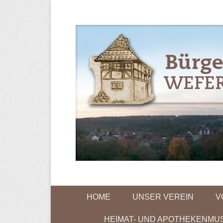
Bürgerverein
Primary Menu
Skip to content
HOME
UNSER VEREIN
V
HEIMAT- UND APOTHEKENMU