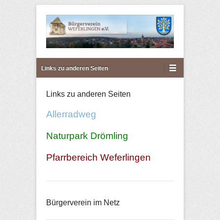
Bürgerverein Weferlingen
Primary Menu
Skip to content
Links zu anderen Seiten
e.V.
Links zu anderen Seiten
Allerradweg
Naturpark Drömling
Pfarrbereich Weferlingen
Bürgerverein im Netz