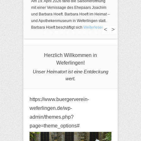
Am 19. April 2026 fand die Saisoneröffnung
mit einer Vernissage des Ehepaars Joachim
und Barbara Hoeft. Barbara Hoeft im Heimat –
und Apothekenmuseum in Weferlingen statt.
Barbara Hoeft beschäftigt sich
Weiterlesen →
<
>
1
2
3
4
5
6
7
8
9
10
Herzlich Willkommen in
Weferlingen!
Unser Heimatort ist eine Entdeckung
wert.
https://www.buergerverein-
weferlingen.de/wp-
admin/themes.php?
page=theme_options#