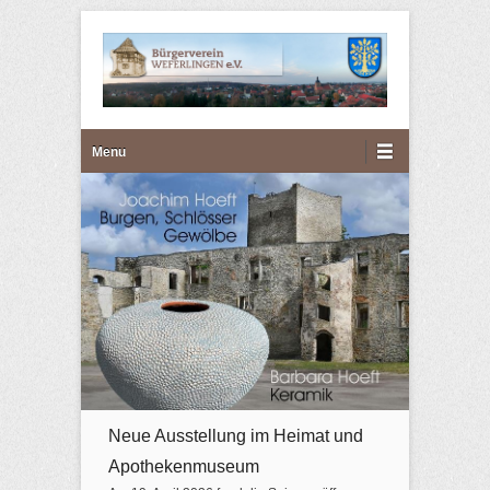
Bürgerverein Weferlingen
Primary Menu
Skip to content
Menu
e.V.
Neue Ausstellung im Heimat und
Apothekenmuseum