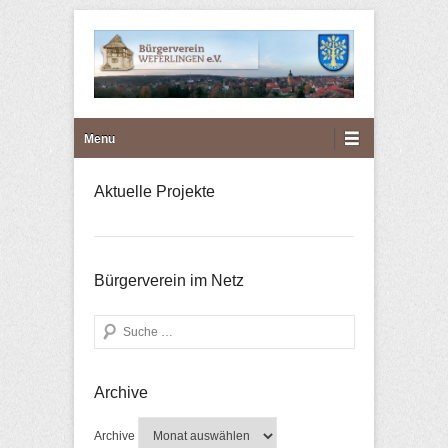
Bürgerverein Weferlingen
Primary Menu
Skip to content
Menu
e.V.
Aktuelle Projekte
Bürgerverein im Netz
Search
Archive
Archive