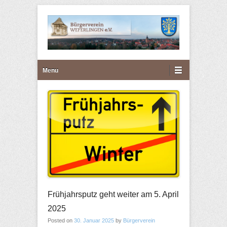
Bürgerverein Weferlingen
Primary Menu
Skip to content
Menu
e.V.
Frühjahrsputz geht weiter am 5. April
2025
Posted on
30. Januar 2025
by
Bürgerverein