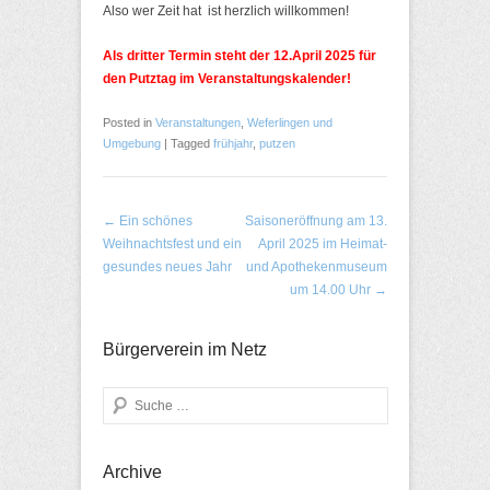
Also wer Zeit hat ist herzlich willkommen!
Als dritter Termin steht der 12.April 2025 für
den Putztag im Veranstaltungskalender!
Posted in
Veranstaltungen
,
Weferlingen und
Umgebung
|
Tagged
frühjahr
,
putzen
Post navigation
←
Ein schönes
Saisoneröffnung am 13.
Weihnachtsfest und ein
April 2025 im Heimat-
gesundes neues Jahr
und Apothekenmuseum
um 14.00 Uhr
→
Bürgerverein im Netz
Search
Archive