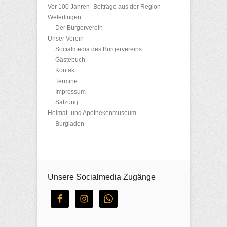
Vor 100 Jahren- Beiträge aus der Region
Weferlingen
Der Bürgerverein
Unser Verein
Socialmedia des Bürgervereins
Gästebuch
Kontakt
Termine
Impressum
Satzung
Heimat- und Apothekenmuseum
Burgladen
Unsere Socialmedia Zugänge