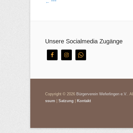
Post navigation
←
***
Unsere Socialmedia Zugänge
Copyright © 2026
Bürgerverein Weferlingen e.V.
. A
ssum
|
Satzung
|
Kontakt