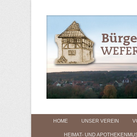
Bürgerverein
Primary Menu
Skip to content
HOME
UNSER VEREIN
V
HEIMAT- UND APOTHEKENMU