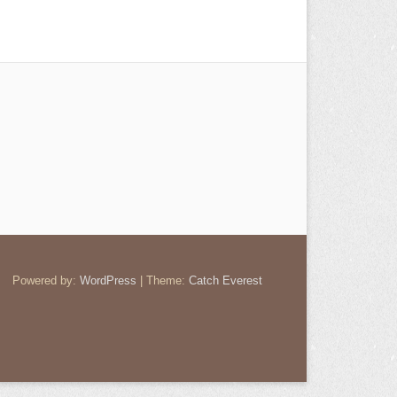
Powered by:
WordPress
| Theme:
Catch Everest