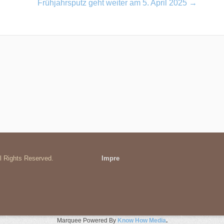
Frühjahrsputz geht weiter am 5. April 2025
→
ll Rights Reserved.
Impre
Marquee Powered By
Know How Media
.