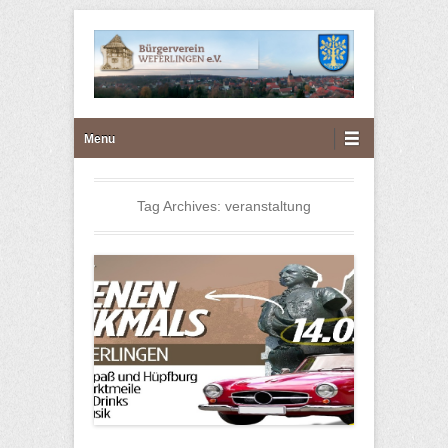
Bürgerverein Weferlingen
Primary Menu
Skip to content
Menu
e.V.
Tag Archives:
veranstaltung