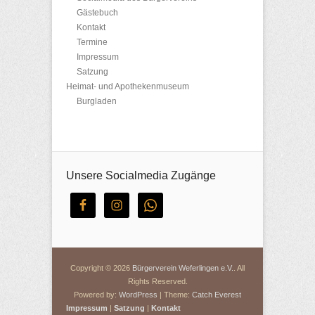
Gästebuch
Kontakt
Termine
Impressum
Satzung
Heimat- und Apothekenmuseum
Burgladen
Unsere Socialmedia Zugänge
Copyright © 2026
Bürgerverein Weferlingen e.V.
. All
Rights Reserved.
Powered by:
WordPress
| Theme:
Catch Everest
Impressum
|
Satzung
|
Kontakt