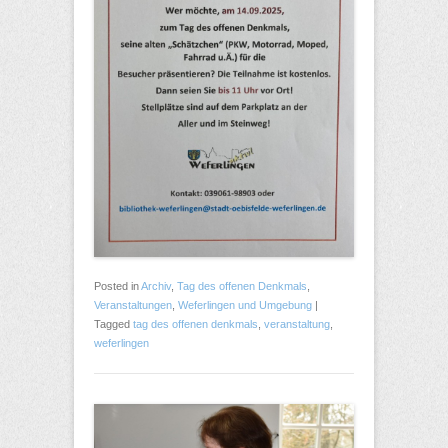
Posted in
Archiv
,
Tag des offenen Denkmals
,
Veranstaltungen
,
Weferlingen und Umgebung
|
Tagged
tag des offenen denkmals
,
veranstaltung
,
weferlingen