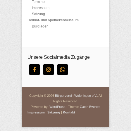
Termine
Impressum
Satzung
Heimat- und Apothekenmuseum
Burgladen
Unsere Socialmedia Zugänge
Copyright © 2026
Bürgerverein Weferlingen e.V.
. All
Rights Reserved.
Powered by:
WordPress
| Theme:
Catch Everest
Impressum
|
Satzung
|
Kontakt