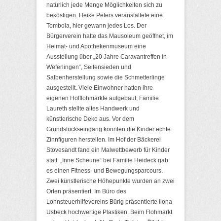
natürlich jede Menge Möglichkeiten sich zu
beköstigen. Heike Peters veranstaltete eine
Tombola, hier gewann jedes Los. Der
Bürgerverein hatte das Mausoleum geöffnet, im
Heimat- und Apothekenmuseum eine
Ausstellung über „20 Jahre Caravantreffen in
Weferlingen“, Seifensieden und
Salbenherstellung sowie die Schmetterlinge
ausgestellt. Viele Einwohner hatten ihre
eigenen Hofflohmärkte aufgebaut, Familie
Laureth stellte altes Handwerk und
künstlerische Deko aus. Vor dem
Grundstückseingang konnten die Kinder echte
Zinnfiguren herstellen. Im Hof der Bäckerei
Stövesandt fand ein Malwettbewerb für Kinder
statt. „Inne Scheune“ bei Familie Heideck gab
es einen Fitness- und Bewegungsparcours.
Zwei künstlerische Höhepunkte wurden an zwei
Orten präsentiert. Im Büro des
Lohnsteuerhilfevereins Bürig präsentierte Ilona
Usbeck hochwertige Plastiken. Beim Flohmarkt