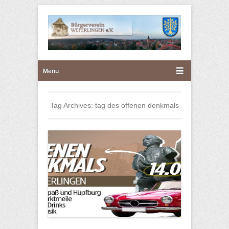
Bürgerverein Weferlingen
Primary Menu
Skip to content
Menu
e.V.
Tag Archives:
tag des offenen denkmals