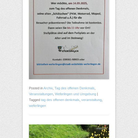
Posted in
Archiv
,
Tag des offenen Denkmals
,
Veranstaltungen
,
Weferlingen und Umgebung
|
Tagged
tag des offenen denkmals
,
veranstaltung
,
weferlingen