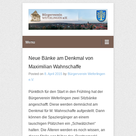
Bürgerverein Weferlingen
Primary Menu
Skip to content
Menu
e.V.
Neue Bänke am Denkmal von
Maximilian Wahnschaffe
Posted on
8. April 2015
by
Bürgerverein Weferlingen
e.V.
Pünktlich für den Start in den Frühling hat der
Bürgerverein Weferlingen zwei Sitzbänke
angeschafft. Diese werden demnächst am
Denkmal für M. Wahnschaffe aufgestellt. Dann
können die Spaziergänger an einem
lauschigen Plätzchen ein „Schwätzchen“
halten. Die Älteren werden es noch wissen, an