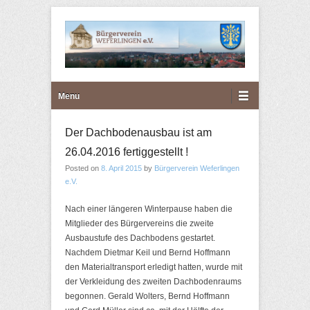
Bürgerverein Weferlingen
Primary Menu
Skip to content
Menu
e.V.
Der Dachbodenausbau ist am
26.04.2016 fertiggestellt !
Posted on
8. April 2015
by
Bürgerverein Weferlingen
e.V.
Nach einer längeren Winterpause haben die
Mitglieder des Bürgervereins die zweite
Ausbaustufe des Dachbodens gestartet.
Nachdem Dietmar Keil und Bernd Hoffmann
den Materialtransport erledigt hatten, wurde mit
der Verkleidung des zweiten Dachbodenraums
begonnen. Gerald Wolters, Bernd Hoffmann