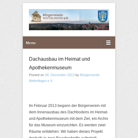
Bürgerverein Weferlingen
Primary Menu
Skip to content
Menu
e.V.
Dachausbau im Heimat und
Apothekenmuseum
Posted on
28. Dezember 2013
by
Bürgerverein
Weferlingen e.V.
Im Februar 2013 begann der Bürgerverein mit
dem Innenausbau des Dachbodens im Heimat-
und Apothekenmuseum mit dem Ziel, ein Archiv
für das Museum einzurichten. Es werden zwei
Räume entstehen. Wir haben dieses Projekt